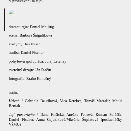
V predstavení sa fajčí.
dramaturgia: Daniel Majling
scéna: Barbora Šajgalíková
kostýmy: Ján Husár
hudba: Daniel Fischer
pohybová spolupráca: Juraj Letenay
svetelný dizajn: Ján Ptačin
fotografie: Braňo Konečný
hrajú:
Hriech
/ Gabriela Dzuríková, Vica Kerekes, Tomáš Maštalír, Matúš
Beniak
Její pastorkyňa
/ Dana Košická, Anežka Petrová, Roman Poláčik,
Daniel Fischer, Anna Gajdziková/Viktória Šuplatová (poslucháčky
VŠMU)