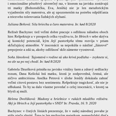
i emocionálne pôsobivý záverečný raz, v ktorom na javisku zostávajú
tri matky (Bohorodička, Eva, Jenůfa) nie je len metaforickým
vyjadrením sily materstva, ale aj upozornením na potrebu odpúšťania
a triezveho tolerovania ľudských zlyhaní.
Juliana Beňová: Sila hriechu a čaro materstva. In: kød 8/2020
Režisér Bachynec tiež veľmi dobre pracuje s odlišnou náladou oboch
hier. Rešpektuje a v prospech celku využíva to, že
Hriech
v sebe skrýva
aj komický potenciál, kým
Její pastorkyňa
tému rozvíja v priam
skľučujúcej atmosfére. V inscenácii sa nepokúša o násilné „žánrové“
prepojenie a zdá sa, akoby odlišnosť skôr zámerne vyostroval.
Soňa Jánošová: Tajomstvá v rodine sú ako krivá podlaha – zvyknete si,
no zle sa po nej chodí. In: kød 8/2020
Gabriela Dzuríková prináša na javisko vitálny šarm a zdravý sedliacky
rozum, Dana Košická hrá matku, ktorá je zodpovedná, čestná, ale
ničivo ambiciózna. Anežka Petrová v úlohe Jenůfy dokázala zahrať
veľmi citovú postavu bez sentimentu. Rešpektuje tragickosť, ale nie je
ufňukaná. To by sa dalo vlastne povedať o celej inscenácii, v ktorej sa
blysli aj muži.
Helena Dvořáková: Madony a hriešnice v rukách mladého režiséra.
Aký je Hriech a Její pastorkyňa v SND? In: Pravda, 16. 9. 2020
Bachynec v čistých líniách prezentuje, že v našej národnej povahe je
stále niečo zhnité. Žena je len mužovým majetkom, nemanželské dieťa