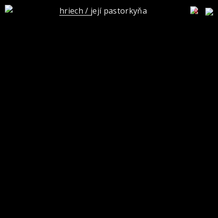
hriech / její pastorkyňa
0