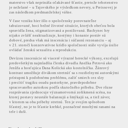
materstvo však neprináša očakávané šťastie, pretože tehotenstvo
je neželané – u Tajovského je výsledkom nevery, u Preissovej je
zas následkom predmanželskej vášne.
V čase vzniku hier išlo o spoločensky porovnateľne
tabuizované, hoci bežné životné situácie, ktorých obeťou bola
spravidla žena, stigmatizovaná a ponižovaná. Bachynec hry
nijako zvlášť neaktualizuje, kostýmy i konanie postáv sú
dobové, predsa však má inscenácia i súčasnú rezonanciu – aj
v 21. storočí konzervatívne krídlo spoločnosti stále vyvíja úsilie
ovládať ženskú sexualitu a reprodukciu.
Devízou inscenácie sú viaceré výrazné herecké výkony, excelujú
predovšetkým najmladšia členka divadla Anežka Petrová ako
Jenůfa a hosťujúca Dana Košická ako kostolníčka. Žánrový
kontrast umožňuje divákom stretnúť sa s rozdielnymi autorskými
prístupmi k podobnému problému, zažiť smiech cez slzy
i precítiť tragiku osudu pastorkyne, pravdepodobne
spracovaného autorkou podľa skutočného príbehu. Dve rôzne
rozprávania zjednocuje významotvorná zošikmená scéna, na
ktorej postavy neustále balansujú a šmýkajú sa, a tiež záver,
v ktorom sa oba príbehy stretnú. Ten je svojím spôsobom
šťastný, no je to šťastie krehké, poznačené mnohými ranami na
tele i duši.