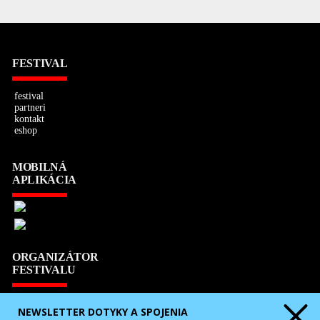
FESTIVAL
festival
partneri
kontakt
eshop
MOBILNÁ
APLIKÁCIA
ORGANIZÁTOR
FESTIVALU
Slovenské komorné divadlo Martin
NEWSLETTER DOTYKY A SPOJENIA
Divadelná 1