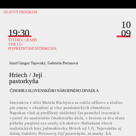
HLAVNÝ PROGRAM
10
19:30
09
ŠTÚDIO
| 130 MIN
VEK 15+
PO PREDSTAVENÍ DISKUSIA
Jozef Gregor Tajovský, Gabriela Preissová
Hriech / Její
pastorkyňa
ČINOHRA SLOVENSKÉHO NÁRODNÉHO DIVADLA
Inscenácia v réžii Matúša Bachynca sa rodila zdĺhavo a zložito
pre zmeny v obsadení aj vlny pandemických obmedzení.
Napokon však aj predĺžený skúšobný čas pomohol inscenácii
vyzrieť do nasýteného činoherného diela, v ktorom sa dva rôzne
príbehy prepletú cez osudy ich aktérov. Hrdinkami oboch
realistických hier, jednoaktovky
Hriech
od J. G. Tajovského aj
drámy Gabriely Preissovej
Její pastorkyňa
, sú matky. Ich