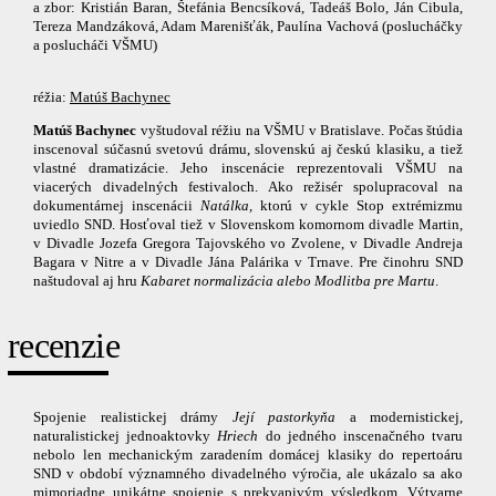
a zbor: Kristián Baran, Štefánia Bencsíková, Tadeáš Bolo, Ján Cibula,
Tereza Mandzáková, Adam Marenišťák, Paulína Vachová (poslucháčky
a poslucháči VŠMU)
réžia:
Matúš Bachynec
Matúš Bachynec
vyštudoval réžiu na VŠMU v Bratislave. Počas štúdia
inscenoval súčasnú svetovú drámu, slovenskú aj českú klasiku, a tiež
vlastné dramatizácie. Jeho inscenácie reprezentovali VŠMU na
viacerých divadelných festivaloch. Ako režisér spolupracoval na
dokumentárnej inscenácii
Natálka,
ktorú v cykle Stop extrémizmu
uviedlo SND. Hosťoval tiež
v Slovenskom komornom divadle Martin,
v Divadle Jozefa Gregora Tajovského vo Zvolene, v Divadle Andreja
Bagara v Nitre a v Divadle Jána Palárika v Trnave. Pre činohru SND
naštudoval aj hru
Kabaret normalizácia alebo Modlitba pre Martu
.
recenzie
Spojenie realistickej drámy
Její pastorkyňa
a modernistickej,
naturalistickej jednoaktovky
Hriech
do jedného inscenačného tvaru
nebolo len mechanickým zaradením domácej klasiky do repertoáru
SND v období významného divadelného výročia, ale ukázalo sa ako
mimoriadne unikátne spojenie s prekvapivým výsledkom. Výtvarne