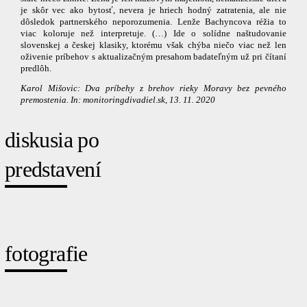
je skôr vec ako bytosť, nevera je hriech hodný zatratenia, ale nie
dôsledok partnerského neporozumenia. Lenže Bachyncova réžia to
viac koloruje než interpretuje. (…) Ide o solídne naštudovanie
slovenskej a českej klasiky, ktorému však chýba niečo viac než len
oživenie príbehov s aktualizačným presahom badateľným už pri čítaní
predlôh.
Karol Mišovic: Dva príbehy z brehov rieky Moravy bez pevného
premostenia. In: monitoringdivadiel.sk, 13. 11. 2020
diskusia po
predstavení
fotografie