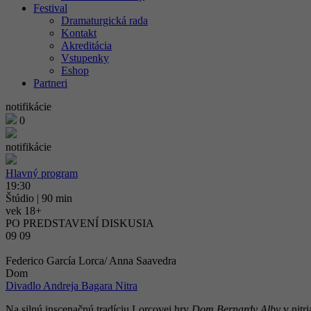
Festival
Dramaturgická rada
Kontakt
Akreditácia
Vstupenky
Eshop
Partneri
notifikácie
0
notifikácie
Hlavný program
19:30
Štúdio
| 90 min
vek 18+
PO PREDSTAVENÍ DISKUSIA
09 09
Federico García Lorca/ Anna Saavedra
Dom
Divadlo Andreja Bagara Nitra
Na silnú inscenačnú tradíciu Lorcovej hry
Dom Bernardy Alby
v nitr