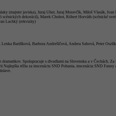
laky (majster javiska), Juraj Uher, Juraj Moravčík, Miloš Vlasák, Iva
 scénických dekorácií), Marek Chobot, Róbert Horváth (scénické svet
an Lachký (rekvizity)
, Lenka Barilíková, Barbora Andrešičová, Andrea Sabová, Peter Oszlí
ých dramatikov. Spolupracuje s divadlami na Slovensku a v Čechách. Z
rii Najlepšia réžia za inscenáciu SND Pohania, inscenácia SND Fanny a 
islave.