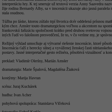
interpretáciu hry. K tej smeruje už textová verzia Anny Saavedra na
žije rodina Bernardy Alby, sa v inscenácii ukazuje ako jasná paralel
stala osudnou.
Túžba po láske, ktorou zúfalo trpí štvorica dcér oddelená prísnou ma
kým chce. Amsler touto dramaturgickou voľbou a akcentom na spomí
frankovskú fašizáciu spoločnosti krátko pred druhou svetovou vojnou
iných ľudí vo falošnom presvedčení, že to, v čo veríme my, je správne
Režijný výklad umocňuje aj výtvarné riešenie inscenácie, ktoré pôs
Inscenácia ťaží z herecky silnej a vyváženej ženskej časti nitrianske
postavy. Jasné interpretačné gesto režiséra, pôsobivá vizuálnosť a k
preklad: Vladimír Oleríny, Marián Amsler
dramaturgia: Marie Špalová, Magdaléna Žiaková
kostýmy: Marija Havran
scéna: Juraj Kuchárek
hudba: Ivan Acher
pohybová spolupráca: Stanislava Vlčeková
fotografie: Ľuboš Kotlár