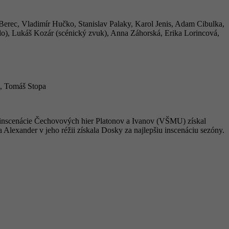
n Berec, Vladimír Hučko, Stanislav Palaky, Karol Jenis, Adam Cibulka,
lo), Lukáš Kozár (scénický zvuk), Anna Záhorská, Erika Lorincová,
k, Tomáš Stopa
a inscenácie Čechovových hier Platonov a Ivanov (VŠMU) získal
Alexander v jeho réžii získala Dosky za najlepšiu inscenáciu sezóny.