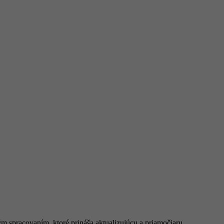
m spracovaním, ktoré prináša aktualizujúcu a priamočiaru