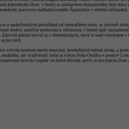
zvaná jednoducho
Dom,
v ktorej sa nadstavbou dramatického deja stáv
a neslobody pravicovo radikalizovaného Španielska v období občianskej v
tkou a spoločenskými pravidlami od vonkajšieho sveta, sa zároveň zrka
nané motívy zreteľne prehovára k súčasnosti, v ktorej opäť zaznamen
. Zároveň pritom hovorí aj o obmedzeniach, ktoré si sami vytvárame v
 aj pre nich.
obivo vytvára kontrast medzi tmavými, bezútešnými múrmi domu, a poma
ho ansámblu, ale vyzdvihnúť treba aj výkon Petra Oszlíka v postave Lor
oncentrované herecké napätie sú dobré dôvody, prečo si inscenáciu
Dom