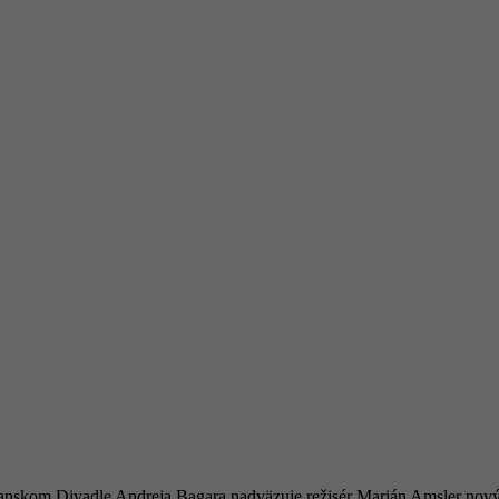
ianskom Divadle Andreja Bagara nadväzuje režisér Marián Amsler nový