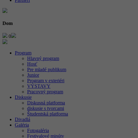
Partneri
Dom
0
Program
Hlavný program
Hosť
Pre mladé publikum
Junior
Program v exteriéri
VÝSTAVY
Pracovný program
Diskusie
Diskusná platforma
diskusie s tvorcami
Študentská platforma
Divadlá
Galéria
Fotogaléria
Festivalové minúty