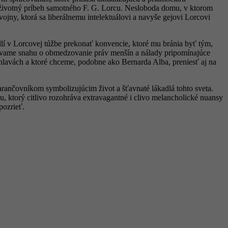
a životný príbeh samotného F. G. Lorcu. Nesloboda domu, v ktorom
ojny, ktorá sa liberálnemu intelektuálovi a navyše gejovi Lorcovi
dlí v Lorcovej túžbe prekonať konvencie, ktoré mu bránia byť tým,
ávame snahu o obmedzovanie práv menšín a nálady pripomínajúce
 hlavách a ktoré chceme, podobne ako Bernarda Alba, preniesť aj na
rančovníkom symbolizujúcim život a šťavnaté lákadlá tohto sveta.
cu, ktorý citlivo rozohráva extravagantné i clivo melancholické nuansy
pozrieť.