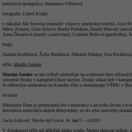
pohybová spolupráca: Stanislava Vlčeková
fotografie: Ľuboš Kotlár
v zákulisí: Ján Surovka (manažér výpravy umeleckej tvorby), Jozef Pa
Mário Zeumer, Ľudo Kmeťo Martin Podsklan, Daniel Hlavatý (stavači
Anna Ďuranová (masky a parochne), Ľudmila Bellová (garderóba), Iv
hrajú:
Daniela Kuffelová, Žofia Martišová, Nikolett Dékány, Eva Pavlíková
réžia:
Marián Amsler
Marián Amsler
sa ako režisér sústreďuje na uvádzanie hier súčasn
ocenenie Dosky v kategórii Objav sezóny. Dosky získal tiež v kategó
Je odborným asistentom na Katedre réžie a dramaturgie VŠMU v Brat
recenzie
Nitriansky Dom je premyslená hra s motívmi z Lorcovho života a tvorb
inscenácia zanecháva dojem dômyselnej, no do seba uzavretej sklada
Lucia Lejková: Trochu iný Lorca. In: kød 5 – 6/2020
V Amslerovej réžii má dôležitú úlohu svetlo. Nielen rámcuje príbeh, o