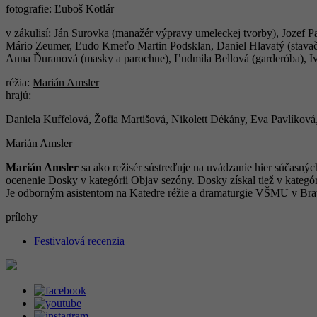
fotografie: Ľuboš Kotlár
v zákulisí: Ján Surovka (manažér výpravy umeleckej tvorby), Jozef Pa
Mário Zeumer, Ľudo Kmeťo Martin Podsklan, Daniel Hlavatý (stavači
Anna Ďuranová (masky a parochne), Ľudmila Bellová (garderóba), Iv
réžia:
Marián Amsler
hrajú:
Daniela Kuffelová, Žofia Martišová, Nikolett Dékány, Eva Pavlíková
Marián Amsler
Marián Amsler
sa ako režisér sústreďuje na uvádzanie hier súčasn
ocenenie Dosky v kategórii Objav sezóny. Dosky získal tiež v kategó
Je odborným asistentom na Katedre réžie a dramaturgie VŠMU v Brat
prílohy
Festivalová recenzia