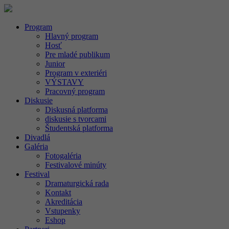
Program
Hlavný program
Hosť
Pre mladé publikum
Junior
Program v exteriéri
VÝSTAVY
Pracovný program
Diskusie
Diskusná platforma
diskusie s tvorcami
Študentská platforma
Divadlá
Galéria
Fotogaléria
Festivalové minúty
Festival
Dramaturgická rada
Kontakt
Akreditácia
Vstupenky
Eshop