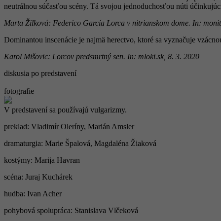
neutrálnou súčasťou scény. Tá svojou jednoduchosťou núti účinkujúc
Marta Žilková: Federico García Lorca v nitrianskom dome. In: monito
Dominantou inscenácie je najmä herectvo, ktoré sa vyznačuje vzácnou 
Karol Mišovic: Lorcov predsmrtný sen. In: mloki.sk, 8. 3. 2020
diskusia po predstavení
fotografie
V predstavení sa používajú vulgarizmy.
preklad: Vladimír Oleríny, Marián Amsler
dramaturgia: Marie Špalová, Magdaléna Žiaková
kostýmy: Marija Havran
scéna: Juraj Kuchárek
hudba: Ivan Acher
pohybová spolupráca: Stanislava Vlčeková