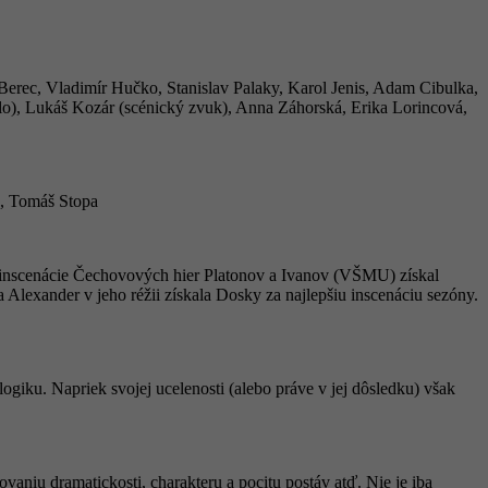
n Berec, Vladimír Hučko, Stanislav Palaky, Karol Jenis, Adam Cibulka,
lo), Lukáš Kozár (scénický zvuk), Anna Záhorská, Erika Lorincová,
k, Tomáš Stopa
a inscenácie Čechovových hier Platonov a Ivanov (VŠMU) získal
Alexander v jeho réžii získala Dosky za najlepšiu inscenáciu sezóny.
giku. Napriek svojej ucelenosti (alebo práve v jej dôsledku) však
ovaniu dramatickosti, charakteru a pocitu postáv atď. Nie je iba