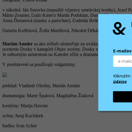
v zákulisí: Ján Surovka (manažér výpravy umeleckej tvorby), Jozef Pa
Mário Zeumer, Ľudo Kmeťo Martin Podsklan, Daniel Hlavatý (stavači
Anna Ďuranová (masky a parochne), Ľudmila Bellová (garderóba), Iv
Daniela Kuffelová, Žofia Martišová, Nikolett Dékány, Eva Pavlíková
Marián Amsler
sa ako režisér sústreďuje na uvádzanie hier súčasn
ocenenie Dosky v kategórii Objav sezóny. Dosky získal tiež v kategó
E-mailov
Je odborným asistentom na Katedre réžie a dramaturgie VŠMU v Brat
V predstavení sa používajú vulgarizmy.
Kliknutí
údajov
preklad: Vladimír Oleríny, Marián Amsler
dramaturgia: Marie Špalová, Magdaléna Žiaková
kostýmy: Marija Havran
scéna: Juraj Kuchárek
hudba: Ivan Acher