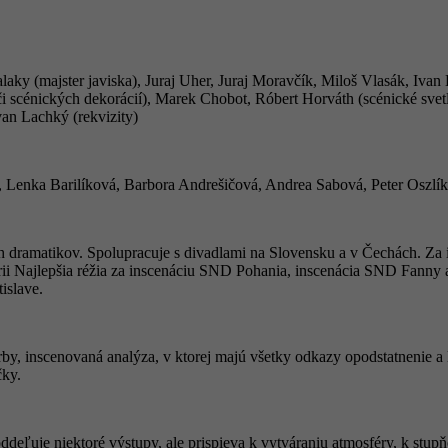
laky (majster javiska), Juraj Uher, Juraj Moravčík, Miloš Vlasák, Iva
 scénických dekorácií), Marek Chobot, Róbert Horváth (scénické svet
an Lachký (rekvizity)
, Lenka Barilíková, Barbora Andrešičová, Andrea Sabová, Peter Oszlí
ých dramatikov. Spolupracuje s divadlami na Slovensku a v Čechách. Z
rii Najlepšia réžia za inscenáciu SND Pohania, inscenácia SND Fanny a 
islave.
y, inscenovaná analýza, v ktorej majú všetky odkazy opodstatnenie a lo
čky.
ddeľuje niektoré výstupy, ale prispieva k vytváraniu atmosféry, k stupň