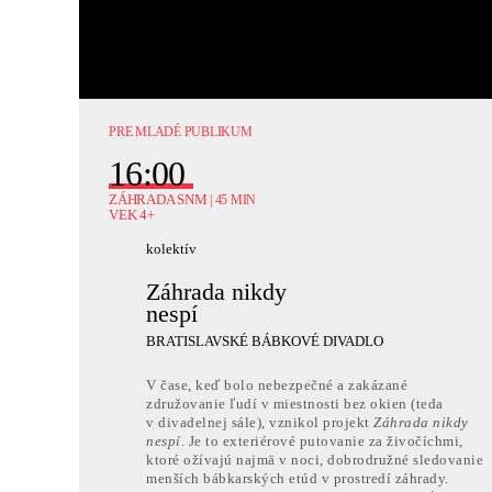
PRE MLADÉ PUBLIKUM
16:00
ZÁHRADA SNM
| 45 MIN
VEK 4+
kolektív
Záhrada nikdy
nespí
BRATISLAVSKÉ BÁBKOVÉ DIVADLO
E-mailov
V čase, keď bolo nebezpečné a zakázané
združovanie ľudí v miestnosti bez okien (teda
v divadelnej sále), vznikol projekt
Záhrada nikdy
Kliknutí
nespí
. Je to exteriérové putovanie za živočíchmi,
údajov
ktoré ožívajú najmä v noci, dobrodružné sledovanie
menších bábkarských etúd v prostredí záhrady.