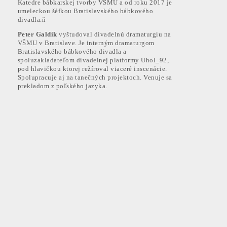
Katedre bábkarskej tvorby VŠMU a od roku 2017 je
ODOBERAŤ
umeleckou šéfkou Bratislavského bábkového
divadla.ň
Peter Galdík
vyštudoval divadelnú dramaturgiu na
VŠMU v Bratislave. Je interným dramaturgom
Bratislavského bábkového divadla a
spoluzakladateľom divadelnej platformy Uhol_92,
pod hlavičkou ktorej režíroval viaceré inscenácie.
Spolupracuje aj na tanečných projektoch. Venuje sa
prekladom z poľského jazyka.