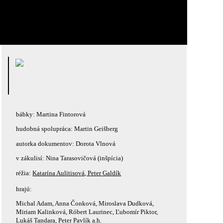
bábky: Martina Fintorová
hudobná spolupráca: Martin Geišberg
autorka dokumentov: Dorota Vlnová
v zákulisí: Nina Tarasovičová (inšpícia)
réžia:
Katarína Aulitisová, Peter Galdík
hrajú:
ých
Michal Adam, Anna Čonková, Miroslava Dudková,
Miriam Kalinková, Róbert Laurinec, Ľubomír Piktor,
Lukáš Tandara, Peter Pavlík a.h.