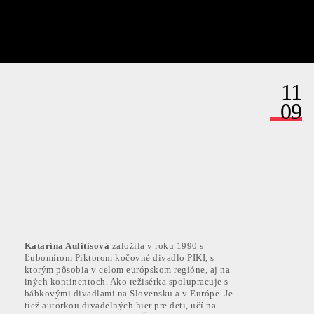
11
09
á adresa
Katarína Aulitisová
založila v roku 1990 s
Ľubomírom Piktorom kočovné divadlo PIKI, s
ktorým pôsobia v celom európskom regióne, aj na
m na ODOBERAŤ súhlasím s
podmienkami a zásadami ochrany osobn
iných kontinentoch. Ako režisérka spolupracuje s
bábkovými divadlami na Slovensku a v Európe. Je
tiež autorkou divadelných hier pre deti, učí na