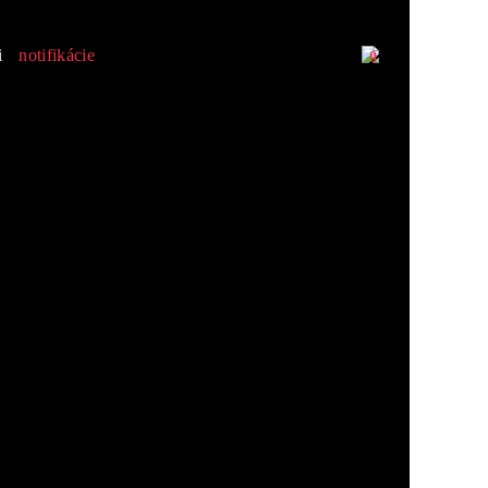
i
notifikácie
0