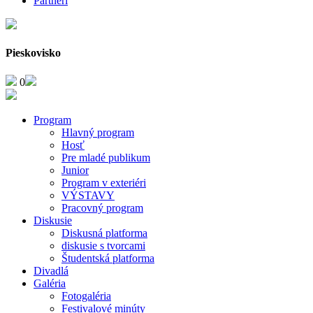
Partneri
Pieskovisko
0
Program
Hlavný program
Hosť
Pre mladé publikum
Junior
Program v exteriéri
VÝSTAVY
Pracovný program
Diskusie
Diskusná platforma
diskusie s tvorcami
Študentská platforma
Divadlá
Galéria
Fotogaléria
Festivalové minúty