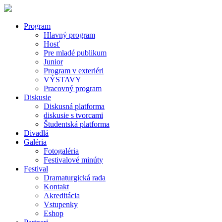
Program
Hlavný program
Hosť
Pre mladé publikum
Junior
Program v exteriéri
VÝSTAVY
Pracovný program
Diskusie
Diskusná platforma
diskusie s tvorcami
Študentská platforma
Divadlá
Galéria
Fotogaléria
Festivalové minúty
Festival
Dramaturgická rada
Kontakt
Akreditácia
Vstupenky
Eshop