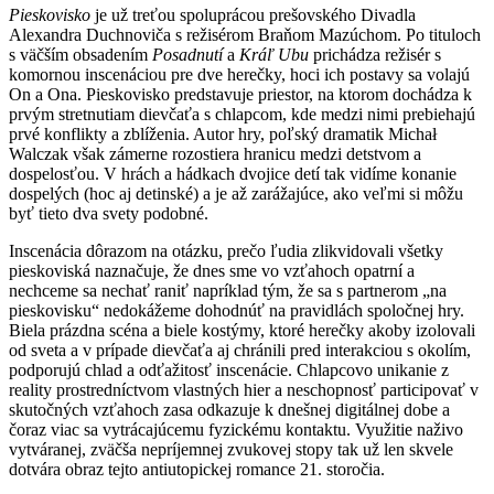
Pieskovisko
je už treťou spoluprácou prešovského Divadla
Alexandra Duchnoviča s režisérom Braňom Mazúchom. Po tituloch
s väčším obsadením
Posadnutí
a
Kráľ Ubu
prichádza režisér s
komornou inscenáciou pre dve herečky, hoci ich postavy sa volajú
On a Ona. Pieskovisko predstavuje priestor, na ktorom dochádza k
prvým stretnutiam dievčaťa s chlapcom, kde medzi nimi prebiehajú
prvé konflikty a zblíženia. Autor hry, poľský dramatik Michał
Walczak však zámerne rozostiera hranicu medzi detstvom a
dospelosťou. V hrách a hádkach dvojice detí tak vidíme konanie
dospelých (hoc aj detinské) a je až zarážajúce, ako veľmi si môžu
byť tieto dva svety podobné.
Inscenácia dôrazom na otázku, prečo ľudia zlikvidovali všetky
pieskoviská naznačuje, že dnes sme vo vzťahoch opatrní a
nechceme sa nechať raniť napríklad tým, že sa s partnerom „na
pieskovisku“ nedokážeme dohodnúť na pravidlách spoločnej hry.
Biela prázdna scéna a biele kostýmy, ktoré herečky akoby izolovali
od sveta a v prípade dievčaťa aj chránili pred interakciou s okolím,
podporujú chlad a odťažitosť inscenácie. Chlapcovo unikanie z
reality prostredníctvom vlastných hier a neschopnosť participovať v
skutočných vzťahoch zasa odkazuje k dnešnej digitálnej dobe a
čoraz viac sa vytrácajúcemu fyzickému kontaktu. Využitie naživo
vytváranej, zväčša nepríjemnej zvukovej stopy tak už len skvele
dotvára obraz tejto antiutopickej romance 21. storočia.