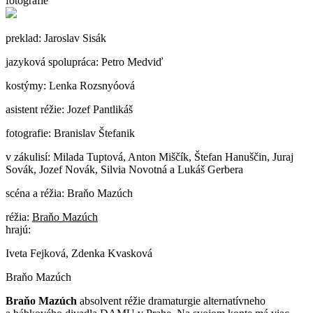
fotografie
preklad: Jaroslav Sisák
jazyková spolupráca: Petro Medviď
kostýmy: Lenka Rozsnyóová
asistent réžie: Jozef Pantlikáš
fotografie: Branislav Štefanik
v zákulisí: Milada Tuptová, Anton Miščík, Štefan Hanuščin, Juraj
Sovák, Jozef Novák, Silvia Novotná a Lukáš Gerbera
scéna a réžia: Braňo Mazúch
réžia:
Braňo Mazúch
hrajú:
Iveta Fejková, Zdenka Kvasková
Braňo Mazúch
Braňo Mazúch
absolvent réžie dramaturgie alternatívneho