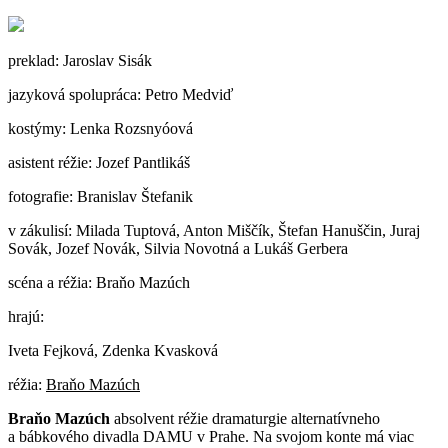
preklad: Jaroslav Sisák
jazyková spolupráca: Petro Medviď
kostýmy: Lenka Rozsnyóová
asistent réžie: Jozef Pantlikáš
fotografie: Branislav Štefanik
v zákulisí: Milada Tuptová, Anton Miščík, Štefan Hanuščin, Juraj
Sovák, Jozef Novák, Silvia Novotná a Lukáš Gerbera
scéna a réžia: Braňo Mazúch
hrajú:
Iveta Fejková, Zdenka Kvasková
réžia:
Braňo Mazúch
Braňo Mazúch
absolvent réžie dramaturgie alternatívneho
a bábkového divadla DAMU v Prahe. Na svojom konte má viac