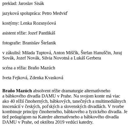
preklad: Jaroslav Sisák
jazyková spolupráca: Petro Medviď
kostýmy: Lenka Rozsnyóová
asistent réžie: Jozef Pantlikáš
fotografie: Branislav Štefanik
v zákulisí: Milada Tuptová, Anton Miščík, Štefan Hanuščin, Juraj
Sovák, Jozef Novák, Silvia Novotná a Lukáš Gerbera
scéna a réžia: Braňo Mazúch
Iveta Fejková, Zdenka Kvasková
Braňo Mazúch
absolvent réžie dramaturgie alternatívneho
a bábkového divadla DAMU v Prahe. Na svojom konte má viac
ako 40 réžií činoherných, bábkových, tanečných a multimediálnych
inscenácií v českých, poľských a slovenských divadlách. V tvorbe
kombinuje princípy činoherného, bábkového a fyzického divadla. Je
tiež pedagógom na Katedre alternatívneho a bábkového divadla
DAMU v Prahe, od októbra 2019 vedúci katedry.