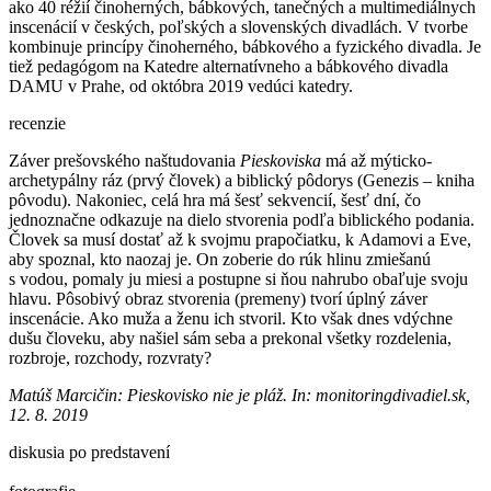
ako 40 réžií činoherných, bábkových, tanečných a multimediálnych
inscenácií v českých, poľských a slovenských divadlách. V tvorbe
kombinuje princípy činoherného, bábkového a fyzického divadla. Je
tiež pedagógom na Katedre alternatívneho a bábkového divadla
DAMU v Prahe, od októbra 2019 vedúci katedry.
recenzie
Záver prešovského naštudovania
Pieskoviska
má až mýticko-
archetypálny ráz (prvý človek) a biblický pôdorys (Genezis – kniha
pôvodu). Nakoniec, celá hra má šesť sekvencií, šesť dní, čo
jednoznačne odkazuje na dielo stvorenia podľa biblického podania.
Človek sa musí dostať až k svojmu prapočiatku, k Adamovi a Eve,
aby spoznal, kto naozaj je. On zoberie do rúk hlinu zmiešanú
s vodou, pomaly ju miesi a postupne si ňou nahrubo obaľuje svoju
hlavu. Pôsobivý obraz stvorenia (premeny) tvorí úplný záver
inscenácie. Ako muža a ženu ich stvoril. Kto však dnes vdýchne
dušu človeku, aby našiel sám seba a prekonal všetky rozdelenia,
rozbroje, rozchody, rozvraty?
Matúš Marcičin: Pieskovisko nie je pláž. In: monitoringdivadiel.sk,
12. 8. 2019
diskusia po predstavení