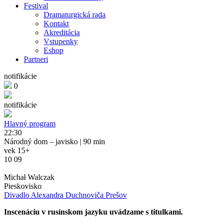
Festival
Dramaturgická rada
Kontakt
Akreditácia
Vstupenky
Eshop
Partneri
notifikácie
0
notifikácie
Hlavný program
22:30
Národný dom – javisko
| 90 min
vek 15+
10 09
Michał Walczak
Pieskovisko
Divadlo Alexandra Duchnoviča Prešov
Inscenáciu v rusínskom jazyku uvádzame s titulkami.