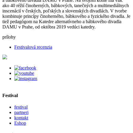
a bábkového divadla DAMU v Prahe. Na svojom konte má viac
ako 40 réžií činoherných, bábkových, tanečných a multimediálnych
inscenácií v českých, poľských a slovenských divadlách. V tvorbe
kombinuje princípy činoherného, bábkového a fyzického divadla. Je
tiež pedagógom na Katedre alternatívneho a bábkového divadla
DAMU v Prahe, od októbra 2019 vedúci katedry.
prílohy
Festivalová recenzia
Festival
festival
partneri
kontakt
Eshop