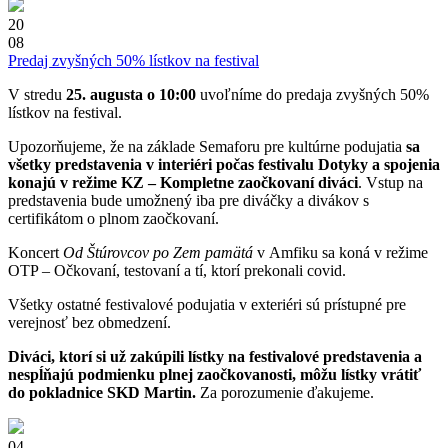
20
08
Predaj zvyšných 50% lístkov na festival
V stredu
25. augusta o 10:00
uvoľníme do predaja zvyšných 50%
lístkov na festival.
Upozorňujeme, že na základe Semaforu pre kultúrne podujatia
sa
všetky predstavenia v interiéri počas festivalu Dotyky a spojenia
konajú v režime KZ – Kompletne zaočkovaní diváci
. Vstup na
predstavenia bude umožnený iba pre diváčky a divákov s
certifikátom o plnom zaočkovaní.
Koncert
Od Štúrovcov po Zem pamätá
v Amfiku sa koná v režime
OTP – Očkovaní, testovaní a tí, ktorí prekonali covid.
Všetky ostatné festivalové podujatia v exteriéri sú prístupné pre
verejnosť bez obmedzení.
Diváci, ktorí si už zakúpili lístky na festivalové predstavenia a
nespĺňajú podmienku plnej zaočkovanosti, môžu lístky vrátiť
do pokladnice SKD Martin.
Za porozumenie ďakujeme.
04