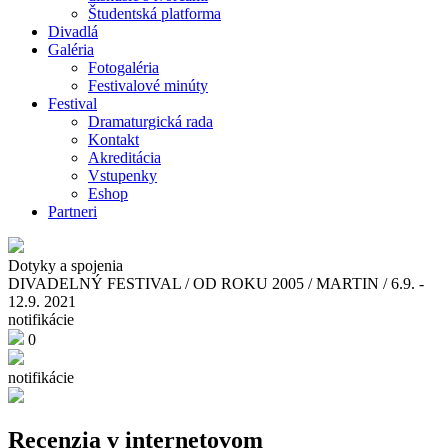
Študentská platforma
Divadlá
Galéria
Fotogaléria
Festivalové minúty
Festival
Dramaturgická rada
Kontakt
Akreditácia
Vstupenky
Eshop
Partneri
Dotyky a spojenia
DIVADELNÝ FESTIVAL / OD ROKU 2005 / MARTIN / 6.9. -
12.9. 2021
notifikácie
0
notifikácie
Recenzia v internetovom