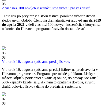
08
Z viac než 100 nových inscenácií sme vybrali pre vás desať.
Tento rok po prvý raz v histórii festival ponúkne výber z dvoch
sledovaných období. Členovia dramaturgickej rady
od apríla 2019
do apríla 2021
videli viac než 100 nových inscenácií, z ktorých sa
nakoniec do Hlavného programu festivalu dostalo desať.
03
08
V utorok 10. augusta spúšťame predaj lístkov.
V utorok 10. augusta spúšťame
predaj lístkov
na predstavenia v
Hlavnom programe a v Programe pre mladé publikum. Lístky si
môžete kúpiť v pokladnici divadla aj online, do predaja ide zatiaľ
50% kapacity každej sály. Ak nám to opatrenia dovolia, zvyšnú
druhú polovicu lístkov dáme do predaja 2. septembra.
02
08