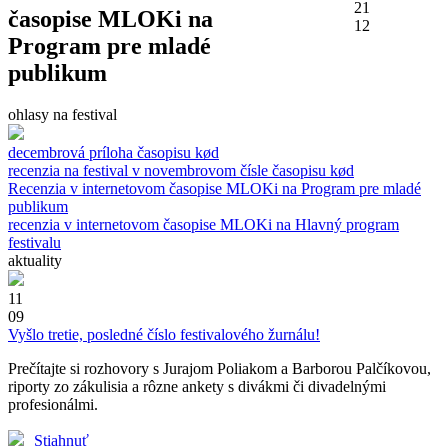
21
časopise MLOKi na
12
Program pre mladé
publikum
ohlasy na festival
decembrová príloha časopisu kød
recenzia na festival v novembrovom čísle časopisu kød
Recenzia v internetovom časopise MLOKi na Program pre mladé
publikum
recenzia v internetovom časopise MLOKi na Hlavný program
festivalu
aktuality
11
09
Vyšlo tretie, posledné číslo festivalového žurnálu!
Prečítajte si rozhovory s Jurajom Poliakom a Barborou Palčíkovou,
riporty zo zákulisia a rôzne ankety s divákmi či divadelnými
profesionálmi.
Stiahnuť