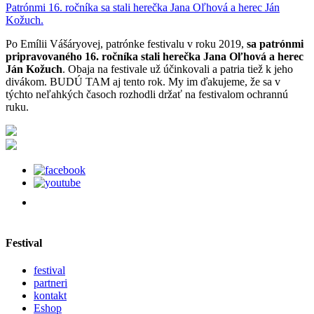
Patrónmi 16. ročníka sa stali herečka Jana Oľhová a herec Ján
Kožuch.
Po Emílii Vášáryovej, patrónke festivalu v roku 2019,
sa
patrónmi
pripravovaného 16. ročníka stali herečka Jana Oľhová a herec
Ján Kožuch
. Obaja na festivale už účinkovali a patria tiež k jeho
divákom. BUDÚ TAM aj tento rok. My im ďakujeme, že sa v
týchto neľahkých časoch rozhodli držať na festivalom ochrannú
ruku.
Festival
festival
partneri
kontakt
Eshop