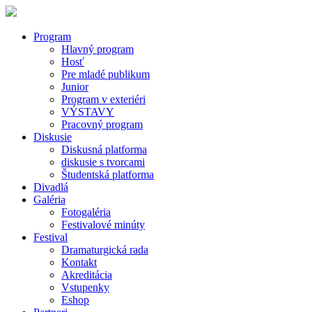
Program
Hlavný program
Hosť
Pre mladé publikum
Junior
Program v exteriéri
VÝSTAVY
Pracovný program
Diskusie
Diskusná platforma
diskusie s tvorcami
Študentská platforma
Divadlá
Galéria
Fotogaléria
Festivalové minúty
Festival
Dramaturgická rada
Kontakt
Akreditácia
Vstupenky
Eshop