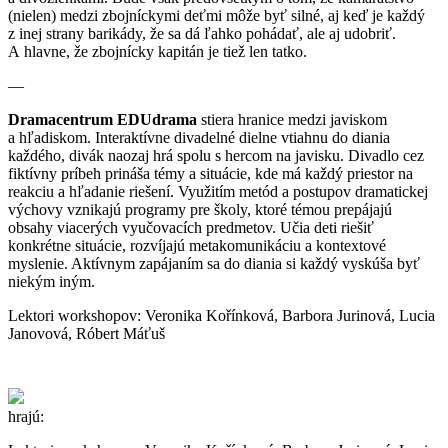
(nielen) medzi zbojníckymi deťmi môže byť silné, aj keď je každý
z inej strany barikády, že sa dá ľahko pohádať, ale aj udobriť.
A hlavne, že zbojnícky kapitán je tiež len tatko.
—
Dramacentrum EDUdrama
stiera hranice medzi javiskom
a hľadiskom. Interaktívne divadelné dielne vtiahnu do diania
každého, divák naozaj hrá spolu s hercom na javisku. Divadlo cez
fiktívny príbeh prináša témy a situácie, kde má každý priestor na
reakciu a hľadanie riešení. Využitím metód a postupov dramatickej
výchovy vznikajú programy pre školy, ktoré témou prepájajú
obsahy viacerých vyučovacích predmetov. Učia deti riešiť
konkrétne situácie, rozvíjajú metakomunikáciu a kontextové
myslenie. Aktívnym zapájaním sa do diania si každý vyskúša byť
niekým iným.
Lektori workshopov: Veronika Kořínková, Barbora Jurinová, Lucia
Janovová, Róbert Máťuš
hrajú: