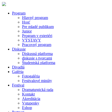
Program
Hlavný program
Hosť
Pre mladé publikum
Junior
Program v exteriéri
VÝSTAVY
Pracovný program
Diskusie
Diskusná platforma
diskusie s tvorcami
Študentská platforma
Divadlá
Galéria
Fotogaléria
Festivalové minúty
Festival
Dramaturgická rada
Kontakt
Akreditácia
Vstupenky
Eshop