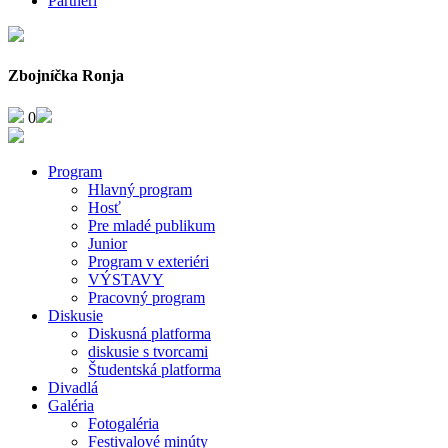
Partneri
Zbojníčka Ronja
0
Program
Hlavný program
Hosť
Pre mladé publikum
Junior
Program v exteriéri
VÝSTAVY
Pracovný program
Diskusie
Diskusná platforma
diskusie s tvorcami
Študentská platforma
Divadlá
Galéria
Fotogaléria
Festivalové minúty