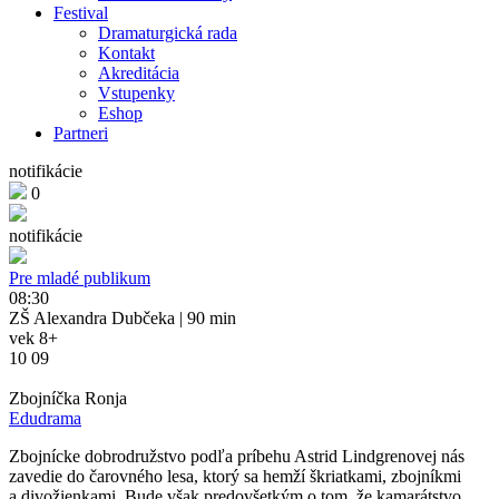
Festival
Dramaturgická rada
Kontakt
Akreditácia
Vstupenky
Eshop
Partneri
notifikácie
0
notifikácie
Pre mladé publikum
08:30
ZŠ Alexandra Dubčeka
| 90 min
vek 8+
10 09
Zbojníčka Ronja
Edudrama
Zbojnícke dobrodružstvo podľa príbehu Astrid Lindgrenovej nás
zavedie do čarovného lesa, ktorý sa hemží škriatkami, zbojníkmi
a divožienkami. Bude však predovšetkým o tom, že kamarátstvo