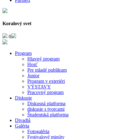
Partneri
Koralový svet
0
Program
Hlavný program
Hosť
Pre mladé publikum
Junior
Program v exteriéri
VÝSTAVY
Pracovný program
Diskusie
Diskusná platforma
diskusie s tvorcami
Študentská platforma
Divadlá
Galéria
Fotogaléria
Festivalové minúty