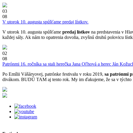
03
08
V utorok 10. augusta spúšťame predaj lístkov.
V utorok 10. augusta spúšťame
predaj lístkov
na predstavenia v Hla
každej sály. Ak nám to opatrenia dovolia, zvyšnú druhú polovicu líst
02
08
Patrónmi 16. ročníka sa stali herečka Jana Oľhová a herec Ján Kožuc
Po Emílii Vášáryovej, patrónke festivalu v roku 2019,
sa
patrónmi p
divákom. BUDÚ TAM aj tento rok. My im ďakujeme, že sa v týchto n