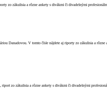
orty zo zákulisia a rôzne ankety s divákmi či divadelnými profesionálm
á adresa
ou Danadovou. V tomto čísle nájdete aj riporty zo zákulisia a rôzne 
m na ODOBERAŤ súhlasím s
podmienkami a zásadami ochrany osobných
ODOBERAŤ
riport zo zákulisia a rôzne ankety s divákmi či divadelnými profesioná