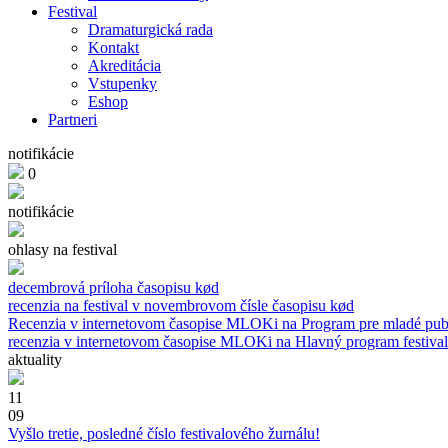
Festival
Dramaturgická rada
Kontakt
Akreditácia
Vstupenky
Eshop
Partneri
notifikácie
0
notifikácie
ohlasy na festival
decembrová príloha časopisu kød
recenzia na festival v novembrovom čísle časopisu kød
Recenzia v internetovom časopise MLOKi na Program pre mladé pu
recenzia v internetovom časopise MLOKi na Hlavný program festiva
aktuality
11
09
Vyšlo tretie, posledné číslo festivalového žurnálu!