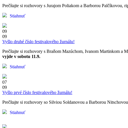
Prečítajte si rozhovory s Jurajom Poliakom a Barborou Palčíkovou, rip
Stiahnuť
09
09
Vyšlo druhé číslo festivalového žurnálu!
E-mailov
Prečítajte si rozhovory s Braňom Mazúchom, Ivanom Martinkom a Mári
vyjde v sobotu 11.9.
Stiahnuť
Kliknutí
07
09
Vyšlo prvé číslo festivalového žurnálu!
Prečítajte si rozhovory so Silviou Soldanovou a Barborou Nitschovou, 
Stiahnuť