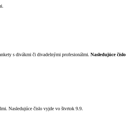
i.
ankety s divákmi či divadelnými profesionálmi.
Nasledujúce číslo
 údajov
lmi. Nasledujúce čislo vyjde vo štvrtok 9.9.