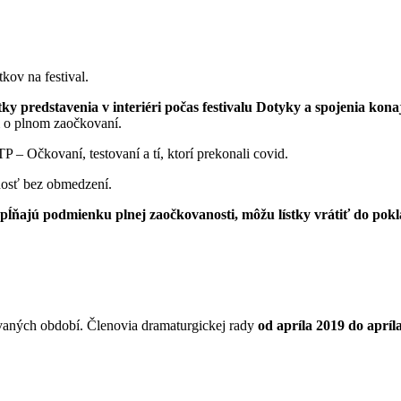
ov na festival.
tky predstavenia v interiéri počas festivalu Dotyky a spojenia ko
m o plnom zaočkovaní.
 – Očkovaní, testovaní a tí, ktorí prekonali covid.
ejnosť bez obmedzení.
a nespĺňajú podmienku plnej zaočkovanosti, môžu lístky vrátiť do p
dovaných období. Členovia dramaturgickej rady
od apríla 2019 do apríl