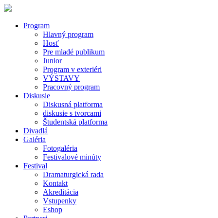
Program
Hlavný program
Hosť
Pre mladé publikum
Junior
Program v exteriéri
VÝSTAVY
Pracovný program
Diskusie
Diskusná platforma
diskusie s tvorcami
Študentská platforma
Divadlá
Galéria
Fotogaléria
Festivalové minúty
Festival
Dramaturgická rada
Kontakt
Akreditácia
Vstupenky
Eshop