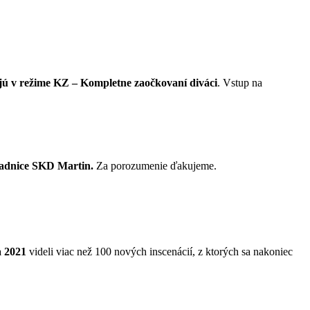
najú v režime KZ – Kompletne zaočkovaní diváci
. Vstup na
okladnice SKD Martin.
Za porozumenie ďakujeme.
a 2021
videli viac než 100 nových inscenácií, z ktorých sa nakoniec