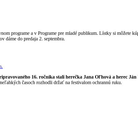
vnom programe a v Programe pre mladé publikum. Lístky si môžete kúpiť
kov dáme do predaja 2. septembra.
h.
ripravovaného 16. ročníka stali herečka Jana Oľhová a herec Já
eľahkých časoch rozhodli držať na festivalom ochrannú ruku.