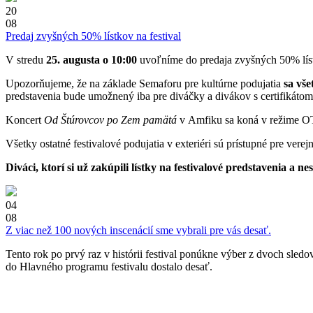
20
08
Predaj zvyšných 50% lístkov na festival
V stredu
25. augusta o 10:00
uvoľníme do predaja zvyšných 50% lístk
Upozorňujeme, že na základe Semaforu pre kultúrne podujatia
sa vše
predstavenia bude umožnený iba pre diváčky a divákov s certifikáto
Koncert
Od Štúrovcov po Zem pamätá
v Amfiku sa koná v režime OTP
Všetky ostatné festivalové podujatia v exteriéri sú prístupné pre ver
Diváci, ktorí si už zakúpili lístky na festivalové predstavenia 
04
08
Z viac než 100 nových inscenácií sme vybrali pre vás desať.
Tento rok po prvý raz v histórii festival ponúkne výber z dvoch sle
do Hlavného programu festivalu dostalo desať.